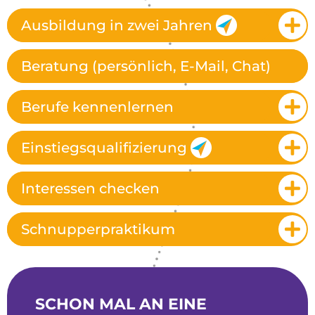
Ausbildung in zwei Jahren
Beratung (persönlich, E-Mail, Chat)
Berufe kennenlernen
Einstiegsqualifizierung
Interessen checken
Schnupperpraktikum
SCHON MAL AN EINE