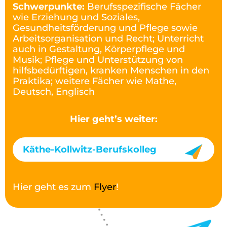
Schwerpunkte:
Berufsspezifische Fächer
wie Erziehung und Soziales,
Gesundheitsförderung und Pflege sowie
Arbeitsorganisation und Recht; Unterricht
auch in Gestaltung, Körperpflege und
Musik; Pflege und Unterstützung von
hilfsbedürftigen, kranken Menschen in den
Praktika; weitere Fächer wie Mathe,
Deutsch, Englisch
Hier geht’s weiter:
Käthe-Kollwitz-Berufskolleg
Hier geht es zum
Flyer
!