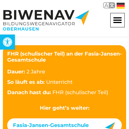
Werkzeugleiste öffnen
FHR (schulischer Teil) an der Fasia-Jansen-
Gesamtschule
Dauer:
2 Jahre
So läuft es ab:
Unterricht
Danach hast du:
FHR (schulischer Teil)
Hier geht’s weiter:
Fasia-Jansen-Gesamtschule