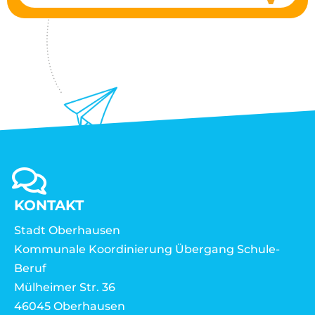
KONTAKT
Stadt Oberhausen
Kommunale Koordinierung Übergang Schule-
Beruf
Mülheimer Str. 36
46045 Oberhausen