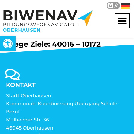
Werkzeugleiste öffnen
Wege Ziele: 40016 – 10172
KONTAKT
Stadt Oberhausen
Kommunale Koordinierung Übergang Schule-
Beruf
Mülheimer Str. 36
46045 Oberhausen