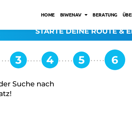
HOME
BIWENAV
BERATUNG
ÜBE
STARTE DEINE ROUTE & E
i der Suche nach
tz!