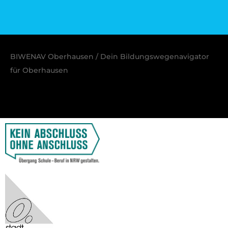
BIWENAV Oberhausen / Dein Bildungswegenavigator
für Oberhausen