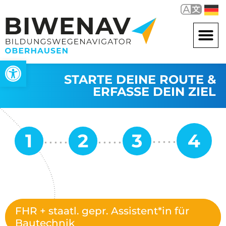
Werkzeugleiste öffnen
STARTE DEINE ROUTE &
ERFASSE DEIN ZIEL
FHR + staatl. gepr. Assistent*in für
Bautechnik