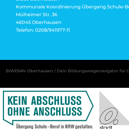
Kommunale Koordinierung Übergang Schule-B
Mülheimer Str. 36
46045 Oberhausen
Telefon: 0208/941977-11
BIWENAV Oberhausen / Dein Bildungswegenavigator für 