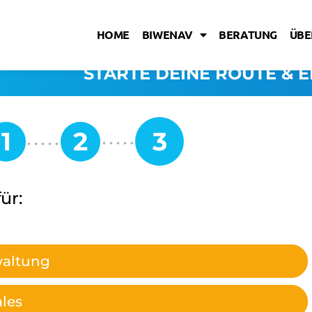
HOME
BIWENAV
BERATUNG
ÜBE
STARTE DEINE ROUTE & E
ür:
waltung
ales