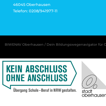
46045 Oberhausen
Telefon: 0208/941977-11
BIWENAV Oberhausen / Dein Bildungswegenavigator für 