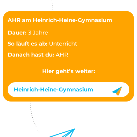
AHR am Heinrich-Heine-Gymnasium
Dauer:
3 Jahre
So läuft es ab:
Unterricht
Danach hast du:
AHR
Hier geht’s weiter:
Heinrich-Heine-Gymnasium