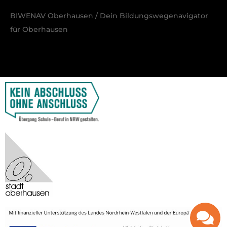
BIWENAV Oberhausen / Dein Bildungswegenavigator
für Oberhausen