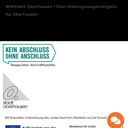
BIWENAV Oberhausen / Dein Bildungswegenavigator
für Oberhausen