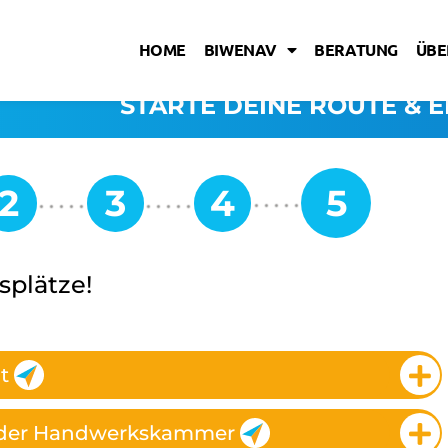
HOME
BIWENAV
BERATUNG
ÜBE
STARTE DEINE ROUTE & E
splätze!
t
r der Handwerkskammer