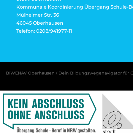
Kommunale Koordinierung Übergang Schule-B
Mülheimer Str. 36
46045 Oberhausen
Telefon: 0208/941977-11
BIWENAV Oberhausen / Dein Bildungswegenavigator für 