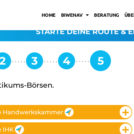
HOME
BIWENAV
BERATUNG
ÜBE
STARTE DEINE ROUTE & E
ktikums-Börsen.
se Handwerkskammer
e IHK