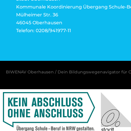
Kommunale Koordinierung Übergang Schule-B
Mülheimer Str. 36
46045 Oberhausen
Telefon: 0208/941977-11
BIWENAV Oberhausen / Dein Bildungswegenavigator für 