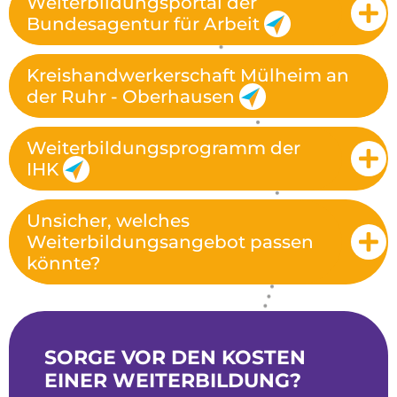
Weiterbildungsportal der
Bundesagentur für Arbeit
Kreishandwerkerschaft Mülheim an
der Ruhr - Oberhausen
Weiterbildungsprogramm der
IHK
Unsicher, welches
Weiterbildungsangebot passen
könnte?
SORGE VOR DEN KOSTEN
EINER WEITERBILDUNG?