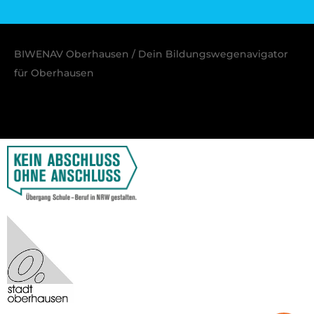
BIWENAV Oberhausen / Dein Bildungswegenavigator
für Oberhausen